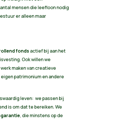
aantal mensen die leefloon nodig
bestuur er alleen maar
rollend fonds
actief bij aan het
isvesting. Ook willen we
g werk maken van creatieve
n eigen patrimonium en andere
nswaardig leven: we passen bij
end is om dat te bereiken. We
sgarantie
, die minstens op de