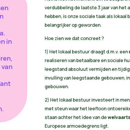
sen
verdubbeling de laatste 3 jaar van het 
an
hebben, is onze sociale taak als lokaal 
belangrijker op geworden.
a.
Hoe zien we dat concreet ?
en in
1) Het lokaal bestuur draagt d.m.v. een
ren,
realiseren van betaalbare en sociale hu
 van
leegstand absoluut vermijden en tijdi
invulling van leegstaande gebouwen, i
Want
gebouwen.
2) Het lokaal bestuur investeert in me
n.
met steun waar het leefloon ontoereik
staan achter het idee van de
welvaart
Europese armoedegrens ligt.