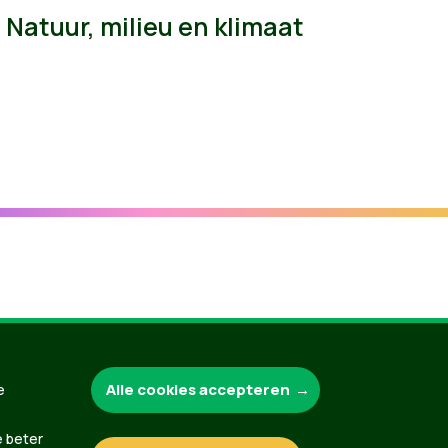
Natuur, milieu en klimaat
Groen.be
Alle cookies accepteren
e
e beter