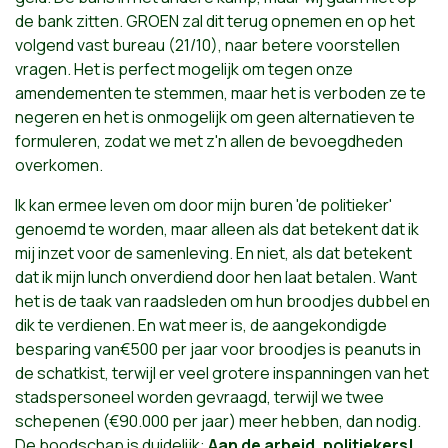
de bank zitten. GROEN zal dit terug opnemen en op het
volgend vast bureau (21/10), naar betere voorstellen
vragen. Het is perfect mogelijk om tegen onze
amendementen te stemmen, maar het is verboden ze te
negeren en het is onmogelijk om geen alternatieven te
formuleren, zodat we met z'n allen de bevoegdheden
overkomen.
Ik kan ermee leven om door mijn buren 'de politieker'
genoemd te worden, maar alleen als dat betekent dat ik
mij inzet voor de samenleving. En niet, als dat betekent
dat ik mijn lunch onverdiend door hen laat betalen. Want
het is de taak van raadsleden om hun broodjes dubbel en
dik te verdienen. En wat meer is, de aangekondigde
besparing van€500 per jaar voor broodjes is peanuts in
de schatkist, terwijl er veel grotere inspanningen van het
stadspersoneel worden gevraagd, terwijl we twee
schepenen (€90.000 per jaar) meer hebben, dan nodig.
De boodschap is duidelijk:
Aan de arbeid, politiekers!