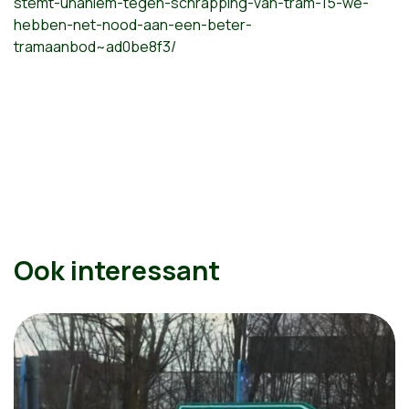
stemt-unaniem-tegen-schrapping-van-tram-15-we-
hebben-net-nood-aan-een-beter-
tramaanbod~ad0be8f3/
Ook interessant