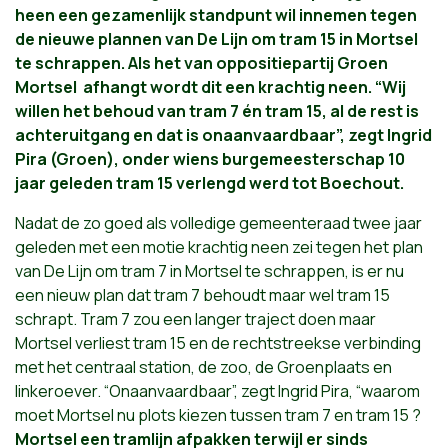
heen een gezamenlijk standpunt wil innemen tegen
de nieuwe plannen van De Lijn om tram 15 in Mortsel
te schrappen. Als het van oppositiepartij Groen
Mortsel afhangt wordt dit een krachtig neen. “Wij
willen het behoud van tram 7 én tram 15, al de rest is
achteruitgang en dat is onaanvaardbaar”, zegt Ingrid
Pira (Groen), onder wiens burgemeesterschap 10
jaar geleden tram 15 verlengd werd tot Boechout.
Nadat de zo goed als volledige gemeenteraad twee jaar
geleden met een motie krachtig neen zei tegen het plan
van De Lijn om tram 7 in Mortsel te schrappen, is er nu
een nieuw plan dat tram 7 behoudt maar wel tram 15
schrapt. Tram 7 zou een langer traject doen maar
Mortsel verliest tram 15 en de rechtstreekse verbinding
met het centraal station, de zoo, de Groenplaats en
linkeroever. “Onaanvaardbaar”, zegt Ingrid Pira, “waarom
moet Mortsel nu plots kiezen tussen tram 7 en tram 15 ?
Mortsel een tramlijn afpakken terwijl er sinds