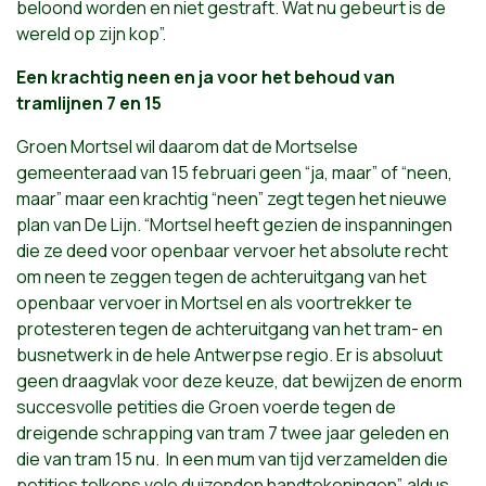
beloond worden en niet gestraft. Wat nu gebeurt is de
wereld op zijn kop”.
Een krachtig neen en ja voor het behoud van
tramlijnen 7 en 15
Groen Mortsel wil daarom dat de Mortselse
gemeenteraad van 15 februari geen “ja, maar” of “neen,
maar” maar een krachtig “neen” zegt tegen het nieuwe
plan van De Lijn. “Mortsel heeft gezien de inspanningen
die ze deed voor openbaar vervoer het absolute recht
om neen te zeggen tegen de achteruitgang van het
openbaar vervoer in Mortsel en als voortrekker te
protesteren tegen de achteruitgang van het tram- en
busnetwerk in de hele Antwerpse regio. Er is absoluut
geen draagvlak voor deze keuze, dat bewijzen de enorm
succesvolle petities die Groen voerde tegen de
dreigende schrapping van tram 7 twee jaar geleden en
die van tram 15 nu. In een mum van tijd verzamelden die
petities telkens vele duizenden handtekeningen”, aldus