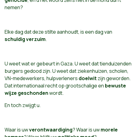
genocide
, en u het woord zelfs niet in de mond durft
nemen?
Elke dag dat deze stilte aanhoudt, is een dag van
schuldig verzuim
.
U weet wat er gebeurt in Gaza. U weet dat tienduizenden
burgers gedood zijn. U weet dat ziekenhuizen, scholen,
VN-medewerkers, hulpverleners
doelwit
zijn geworden.
Dat internationaal recht op grootschalige en
bewuste
wijze geschonden
wordt.
En toch zwijgt u.
Waar is uw
verontwaardiging
? Waar is uw
morele