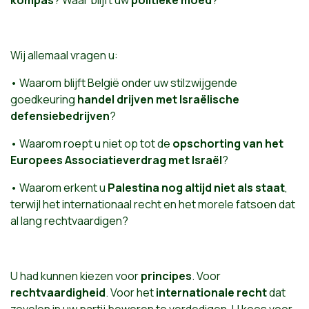
kompas
? Waar blijft uw
politieke moed
?
Wij allemaal vragen u:
• Waarom blijft België onder uw stilzwijgende
goedkeuring
handel drijven met Israëlische
defensiebedrijven
?
• Waarom roept u niet op tot de
opschorting van het
Europees Associatieverdrag met Israël
?
• Waarom erkent u
Palestina nog altijd niet als staat
,
terwijl het internationaal recht en het morele fatsoen dat
al lang rechtvaardigen?
U had kunnen kiezen voor
principes
. Voor
rechtvaardigheid
. Voor het
internationale recht
dat