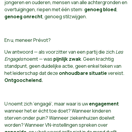
jongeren en ouderen, mensen van alle achtergronden en
overtuigingen, riepen met één stem:
genoeg bloed
,
genoeg onrecht
, genoeg stilzwijgen.
En u, meneer Prévot?
Uw antwoord — als voorzitter van een partij die zich
Les
Engagés
noemt — was
pijnlijk zwak
. Geen krachtig
standpunt, geen duidelijke actie, geen enkel teken van
het leiderschap dat deze
onhoudbare situatie
vereist.
Ontgoochelend.
U noemt zich ‘engagé’, maar waar is uw
engagement
wanneer het er écht toe doet? Wanneer kinderen
sterven onder puin? Wanneer ziekenhuizen doelwit
worden? Wanneer VN-instellingen spreken over