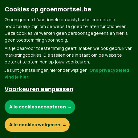
Groen.be
Cookies op groenmortsel.be
Groen gebruikt functionele en analytische cookies die
Contact
noodzakelijk zijn om de website goed te laten functioneren.
Privacybeleid
Deze cookies verwerken geen persoonsgegevens en hier is
geen toestemming voor nodig.
© Copyright Groen 2026 | Gemaakt met
NationBuilder
| Gebouwd door
Tectonica
Als je daarvoor toestemming geeft, maken we ook gebruik van
marketingcookies. Die stellen ons in staat om de website
beter af te stemmen op jouw voorkeuren.
Je kunt je instellingen hieronder wijzigen.
Ons privacybeleid
vind je hier
.
Voorkeuren aanpassen
Noodzakelijke cookies:
Alle cookies accepteren
Functionele en analytische cookies:
Alle cookies weigeren