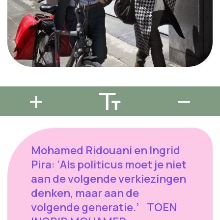
Mohamed Ridouani en Ingrid Pira: ‘Als politicus moet je niet aan de volgende verkiezingen denken, maar aan de volgende generatie.’ TOEN INGRID MOHAMED ONTMOETTE (De Standaard, 19 mei 2018) ‘Wie plukt er vandaag de kleine Mo van straat?’ ‘Zonder Ingrid zat ik hier niet.’ Meer dan 33 jaar nadat huidig Groen-parlementslid Ingrid Pira de kleine Mohamed Ridouani, nu SP.A-schepen in Leuven, heeft opgevangen om hem te leren lezen en schrijven, ontmoeten ze elkaar opnieuw. ‘We staan op een kruispunt: ofwel wordt de segregatie algemeen, ofwel doen we toch een poging om gemeen­schappelijke grond te vinden.’ WIM WINCKELMANS, FOTO’S GERT JOCHEMS LEUVEN‘Thuis spraken we Berbers, toen ik op 2,5-jarige leeftijd naar de kleuterschool ging, sprak ik amper een woord Nederlands. Maar De Straatmus, een project dat Ingrid Pira (veel later burgemeester van Mortsel, red.) leidde in de Jozef II-straat, leerde me lezen en schrijven.’ Mohamed Ridouani kende tot voor kort zelf niet het hele verhaal zoals hij het heeft neergeschreven in zijn boek Verbinden boven verdelen. En nu, dankzij het geheugen van voormalig schepen Jaak Brepoels, die zich Pira nog herinnerde, kruisen hun levens zich opnieuw. Ridouani is al lang niet meer de ‘kleine Mo’, maar SP.A-schepen in Leuven en kandidaat-burgemeester. Ingrid Pira is weggetrokken uit de stad, was twaalf jaar burgemeester van Mortsel en is vandaag Vlaams Parlementslid voor Groen. Voor een reünie, na meer dan 33 jaar, zakt ze graag af naar de stad van de Straatmus. ‘Ik herinner me nog de kleine Mo, ja’, zegt ze. ‘Ik was toen pas afgestudeerd. Jullie woonden een paar huizen verder, in een kan­sarme, wat verloederde wijk met veel leegstand en armoede. Ook de eerste generatie migranten was daar terechtgekomen. Ik voelde toen voor het eerst de spanning, de concurrentie tussen kansarme mensen en migranten.’ ‘Je kunt terecht van mensen vragen dat ze zich inzetten en kansen grijpen, maar de context is o zo belangrijk’ MOHAMED RIDOUANI ‘De mensen van het buurthuis openden voor mij een nieuwe wereld’, antwoordt Ridouani. ‘Mijn vader werkte lange dagen in de bouw. We woonden met drie gezinnen in een arbeidershuisje. Pas in de Straatmus kreeg ik voldoende Nederlands te horen. Ik ben er zeker van dat ik zonder die werking hier niet zou zitten.’ Je moet wat geluk hebben in het leven. Mohamed Ridouani: ‘Je kunt terecht van mensen vragen dat ze zich inzetten en kansen grijpen, maar de context is o zo belangrijk. Dat belang wordt vandaag onderschat. Met hetzelfde gezin in een andere stad was ik iemand anders geworden. Zonder de buurtwerking ook. Mijn ouders zouden me echt niet naar de andere kant van de stad hebben gestuurd om bijles te krijgen. Het heeft me geïnspireerd om het Buddy-project in Leuven op te zetten, waarmee nu al achthonderd studenten zich inzetten voor de naschoolse begeleiding van kinderen in kwetsbare gezinnen.’ Ingrid Pira: ‘Toen ik dit verhaal vertelde aan Meyrem Almaci (Groen-voorzitster en van Turkse afkomst, red.) herkende die het onmiddellijk. De trede die je wordt aangereikt en waarop je kunt gaan staan, maakt een wereld van verschil. Dat is een geruststellende gedachte, maar tegelijk ook niet. Als ik in het Antwerpse zie hoe het opbouw- en buurtwerk onder druk staat ... Wie zal er vandaag die kleine Mo van straat plukken?’ De tijdgeest zegt dat je mensen niet te veel mag pamperen en ze voor hun verantwoordelijkheid moet plaatsen. ‘Dat burgers zich roeren, is hoopgevend. Het kan niet blijven duren dat grote groepen in het defensief worden gedrukt’ INGRID PIRA Pira: ‘Ik stoor me geweldig aan dat woord. Dit heeft niets te maken met pamperen. Wij gingen op een complexloze, laagdrempelige manier om met mensen die het moeilijk hadden. In de hulpverlening is er een tendens om van vrijblijvend naar aanklampend te gaan. Wel, ik vind zo’n wijkwerking erg aanklampend. Wij stonden niet te wachten tot we een vraag kregen. Wij gingen op de mensen af en lieten niet af.’ Ridouani: ‘We moeten weer durven geloven in de maakbaarheid van de samenleving. Helaas hebben we die geruild voor de maakbaarheid van het individu. De slinger is helemaal doorgeslagen. Falen en succes zijn een persoonlijke affaire geworden. Als je slaagt in het leven, is dat ongetwijfeld omdat je briljant bent. Als je niet slaagt, is het je eigen schuld. Daarbij zien we te gemakkelijk over het hoofd dat het niet voor iedereen even gemakkelijk is.’ Pira: ‘Ik heb de indruk dat we vroeger meer kansen kregen om te experimenteren. En daaruit zijn mooie dingen ontstaan. We hebben ook gewerkt aan een vzw tegen leegstand en een dagcentrum voor schoolgaande jongeren, De Trommel, dat nog altijd bestaat.’ Ridouani: ‘Mirakeloplossingen zijn dat niet, wel puzzelstukjes die een geheel kunnen vormen. Ik wil de persoonlijke verantwoordelijkheid niet wegmoffelen, maar als je die puzzelstukjes niet hebt, kunnen dingen soms verkeerd lopen.’ Nu wil men ouders aansporen om hun kinderen naar de kleuterschool te sturen door ermee te dreigen hun leefloon of kindergeld af te nemen. Pira (diepe zucht): ‘Weer zo’n maatregel tegen de allerzwaksten. Ik begrijp dat niet. Je zou zwakke mensen juist moeten empoweren in plaats van ze nog zwakker te maken.’ Ridouani: ‘De vraag die je moet stellen, is: waarom dat stigma, waarom wil je hele bevolkingsgroepen in het verdomhoekje duwen? Ook over mij worden de gekste dingen verteld.’ Dat je je vrouw slaat en dat ze een hoofddoek moet dragen. Ridouani: ‘En nochtans ben ik getrouwd met een onafhankelijke vrouw met de meest Vlaamse naam die je je kunt indenken – Geertrui. Ik heb er weinig aan te zeggen, maar toch circuleert het verhaal dat ze zich helemaal moet bedekken. Wij lachen er dan eens goed mee. En als we te weten komen in welke kapperszaak dat verhaal wordt verteld, is dat de volgende kapper bij wie mijn vrouw haar haren laat doen.’ Kun je mensen kwalijk nemen dat ze wantrouwig worden na al die aanslagen? Ridouani: ‘Die aanslagen zijn een drama voor het vertrouwen tussen bevolkingsgroepen. In de jaren negentig had je tenminste nog een poging om de migrantengemeenschap te integreren, maar sinds 2001 zijn we stappen achteruit beginnen te zetten, en sinds IS zijn we haast hysterisch geworden.’ ‘Het kan anders. Vanuit Leuven is er geen enkele jongere naar Syrië getrokken. Oké, Leuven heeft niet de bevolkingssamenstelling van Mechelen of Vilvoorde, maar we hebben hier toch ook veel jongeren met een migratieachtergrond. Er is ook zoiets als erbij mogen horen, deel uitmaken van een geheel. Je moet erop letten dat iedereen zijn waarde houdt, het gevoel heeft dat hij iets te betekenen heeft.’ Pira: ‘Stilaan groeit het inzicht dat we de problemen groter maken in plaats van ze op te lossen. Ook het cynisme en de hardheid in de politiek zullen niet blijven duren. Van onderuit komt er een tegenbeweging. Lokale besturen winnen aan belang, en daar wordt er meer over de partijgrenzen heen gewerkt. Burgers beginnen zich te roeren, ik vind dat hoopgevend. Het kan niet blijven duren dat grote groepen in het defensief worden gedrukt.’ Wat doe je dan met een trouwend koppel dat weigert een hand te geven, zoals onlangs in Mechelen? Pira: ‘Ik kom uit een generatie die gevochten heeft tegen het belang van religie in de samenleving. En nu zitten we met een bevolkingsgroep die dat opnieuw een belangrijke plaats geeft. Ik heb ook een omslag moeten maken, hoor. Maar als dat het verbindende element is, een element van spiritualiteit en zingeving, wie ben ik dan om hen tegen te houden?’ ‘Trouwens, als je iemand huwt, doe dan toch je huiswerk. Dan weet je wie je voor je krijgt. En als die mensen niet de gewoonte hebben om een hand te geven, laat hun respect op een andere manier betuigen, so what? Wat voor recht heb jij als schepen om de mooiste dag uit hun leven te verknoeien?’ Ridouani: ‘Ik ben er wel voorstander van om religies uit hun cocon te halen. De Indiase gemeenschap viert haar feest bij de intrede van de lente, het Holi-feest, op het Ladeuzeplein en alle Leuvenaars worden uitgenodigd om mee te vieren. De Chinezen paraderen op hun Nieuwjaar met een draak over de Bondgenotenlaan. Kerstmis, het Suikerfeest of het feest van de vrijzinnigen behandelen we net zo. Je kunt maar wederzijds respect creëren door uitwisseling.’ Pira: ‘Er moet natuurlijk ook respect zijn voor onze wetten. Ik heb ooit een homokoppel getrouwd, terwijl het volgende koppel, mensen van allochtone afkomst, al in de gang stonden te wachten. Een groepje pubers maakte opmerkingen. Ik ben met die mensen in gesprek gegaan om hen duidelijk te maken dat ze dit moeten aanvaarden.’ Komt het nog goed? Ridouani: ‘We staan nu op een kruispunt. Ofwel wordt de segregatie algemeen, ofwel doen we toch een poging om gemeenschappelijke grond te vinden. Voor mij is het duidelijk, ik kies voor het tweede.’ Pira: ‘Je moet als politicus de moed hebben om je nek uit te steken. Je moet niet aan de volgende verkiezingen denken, maar aan de volgende generatie. Ook vind ik het verkeerd dat politici het steeds hebben over een draagvlak “zoeken”. Ze moeten juist vooroplopen en zelf een draagvlak creëren.’ Ridouani: ‘Het is aan ons om de mensen duidelijk te maken dat er wel degelijk nog vooruitgang mogelijk is. De winnaar is de verliezer die niet opgeeft. Ik kwam onlangs in een gekleurd schooltje hier in Leuven waar de Nepalese, Koerdische, Syrische kindjes naar mij opkeken: wow, ben jij echt van Marokkaanse afkomst? En jij bent kandidaat-burgemeester? Die vonden dat ongelooflijk. En inderdaad, misschien is het ongelooflijk dat iemand met de voornaam Mohamed schepen kan zijn in Vlaanderen, zelfs kandidaat-burgemeester. Maar het kan wel.’ Pira: ‘Het is toch merkwaardig hoe die eenvoudige ontmoetingen het leven van een mens kunnen veranderen. Wij dachten daar indertijd niet zo hard over na, wij streden toen voor een binnentuin, die toen privé was, zodat iedereen van wat groen kon genieten. De kinderwerking was een van de activiteiten.’ Ridouani: ‘En h