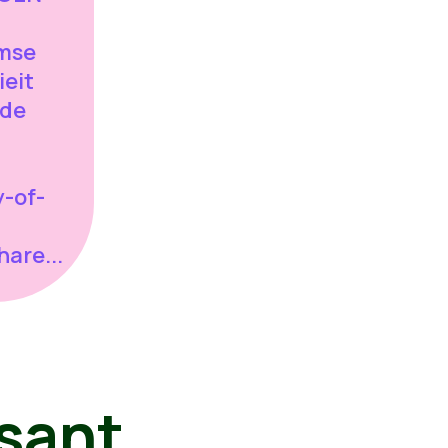
amse
ieit
 de
-of-
are...
sant