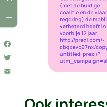
(met de huidige
coalitie en de vla
regering) de mobil
verbeterd heeft in
voorbije 12 jaar:
http://prezi.com/-
cbqxevo97nx/copy
untitled-prezi/?
utm_campaign=sh
Ook interes