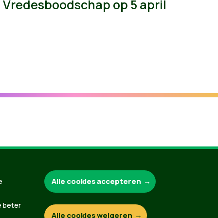
Vredesboodschap op 5 april
Groen.be
Alle cookies accepteren
e
e beter
Alle cookies weigeren