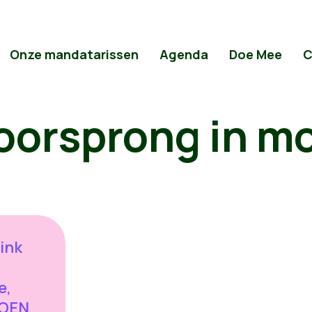
Onze mandatarissen
Agenda
Doe Mee
C
voorsprong in mo
ink
e,
ROEN